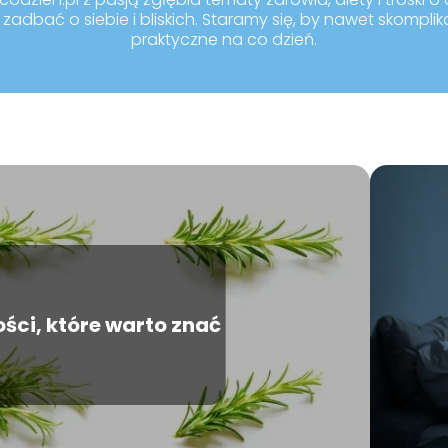
zadbać o siebie i bliskich. Staramy się, by nawet skompli
praktyczne na co dzień.
ci, które warto znać