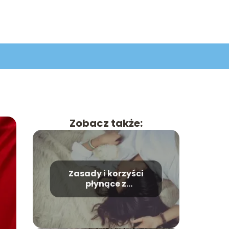
Zobacz także:
Zasady i korzyści
płynące z
odpoczynku biernego
i czynnego