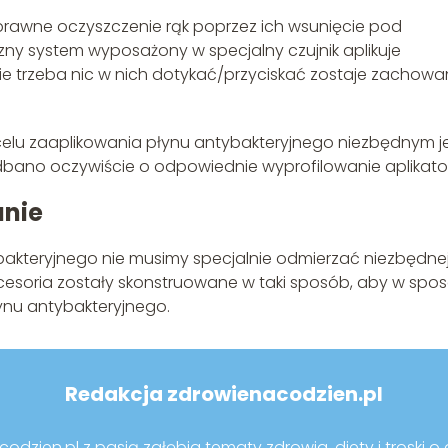
rawne oczyszczenie rąk poprzez ich wsunięcie pod
y system wyposażony w specjalny czujnik aplikuje
 nie trzeba nic w nich dotykać/przyciskać zostaje zachow
lu zaaplikowania płynu antybakteryjnego niezbędnym j
adbano oczywiście o odpowiednie wyprofilowanie aplikato
anie
ybakteryjnego nie musimy specjalnie odmierzać niezbędne
Akcesoria zostały skonstruowane w taki sposób, aby w spo
ynu antybakteryjnego.
Redakcja zdrowienacodzien.pl
dzien.pl z pasją zgłębia tematy zdrowia, diety i troski o d