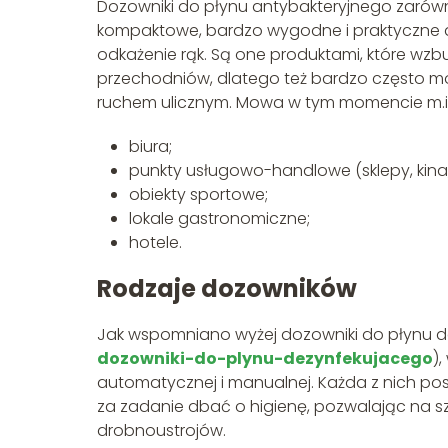
Dozowniki do płynu antybakteryjnego zarówno
kompaktowe, bardzo wygodne i praktyczne ak
odkażenie rąk. Są one produktami, które wzb
przechodniów, dlatego też bardzo często mo
ruchem ulicznym. Mowa w tym momencie m.in. 
biura;
punkty usługowo-handlowe (sklepy, kina,
obiekty sportowe;
lokale gastronomiczne;
hotele.
Rodzaje dozowników
Jak wspomniano wyżej dozowniki do płynu d
dozowniki-do-plynu-dezynfekujacego
)
automatycznej i manualnej. Każda z nich posi
za zadanie dbać o higienę, pozwalając na szy
drobnoustrojów.