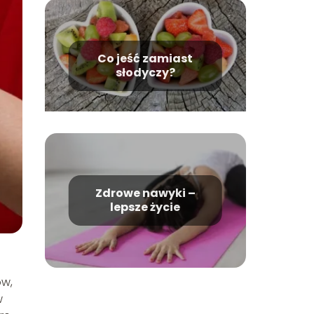
Co jeść zamiast
słodyczy?
Zdrowe nawyki –
lepsze życie
ów,
w