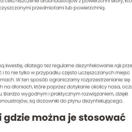
celu niszczenie drobnoustrojów z powierzchni skóry, któ
ieczyszczonymi przedmiotami lub powierzchnią.
ą kwestię, dlatego też regularne dezynfekowanie rąk prz
 i to nie tylko w przypadku często uczęszczanych miejsc
omach. W ten sposób ograniczamy rozprzestrzenianie się
h na dłoniach, które poprzez dotykanie okolicy nosa, ocz
mu. Bardzo wygodnym i praktycznym rozwiązaniem, dzięki
bnoustrojów, są dozowniki do płynu dezynfekującego.
i gdzie można je stosować