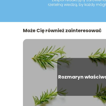
rzetelną wiedzą, by każdy mógł 
Może Cię również zainteresować
Rozmaryn właściwoś