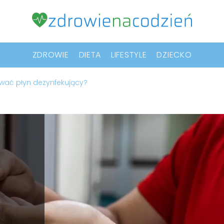
ZDROWIE
DIETA
LIFESTYLE
DZIECKO
wać płyn dezynfekujący?