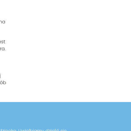
ana
est
ra.
j
sób
ziecko. Uwielbiamy dzielić się