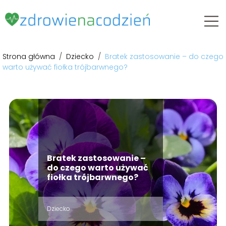
Strona główna
/
Dziecko
/
Bratek zastosowanie – do czego
warto używać fiołka trójbarwnego?
Bratek zastosowanie –
do czego warto używać
fiołka trójbarwnego?
Dziecko