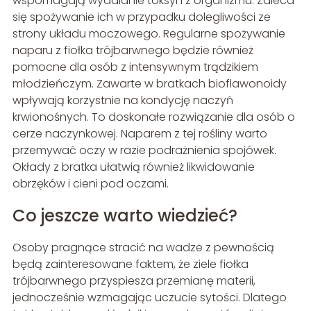
wspomagają wydalanie toksyn z organizmu. Zaleca
się spożywanie ich w przypadku dolegliwości ze
strony układu moczowego. Regularne spożywanie
naparu z fiołka trójbarwnego będzie również
pomocne dla osób z intensywnym trądzikiem
młodzieńczym. Zawarte w bratkach bioflawonoidy
wpływają korzystnie na kondycję naczyń
krwionośnych. To doskonałe rozwiązanie dla osób o
cerze naczynkowej. Naparem z tej rośliny warto
przemywać oczy w razie podrażnienia spojówek.
Okłady z bratka ułatwią również likwidowanie
obrzęków i cieni pod oczami.
Co jeszcze warto wiedzieć?
Osoby pragnące stracić na wadze z pewnością
będą zainteresowane faktem, że ziele fiołka
trójbarwnego przyspiesza przemianę materii,
jednocześnie wzmagając uczucie sytości. Dlatego