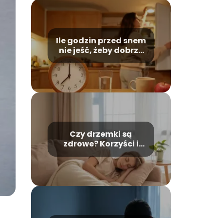
Ile godzin przed snem
nie jeść, żeby dobrze
spać?
Czy drzemki są
zdrowe? Korzyści i
możliwe zagrożenia