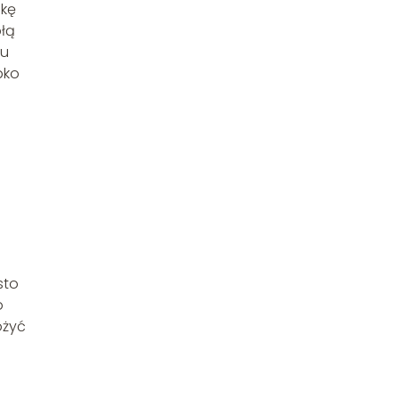
skę
płą
lu
bko
sto
o
ożyć