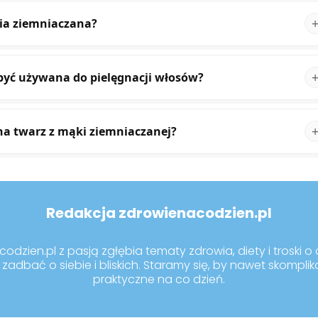
bia ziemniaczana?
być używana do pielęgnacji włosów?
na twarz z mąki ziemniaczanej?
Redakcja zdrowienacodzien.pl
dzien.pl z pasją zgłębia tematy zdrowia, diety i troski o d
zadbać o siebie i bliskich. Staramy się, by nawet skompli
praktyczne na co dzień.