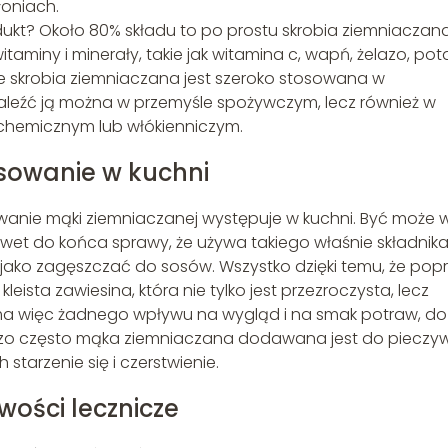
łoniach.
dukt? Około 80% składu to po prostu skrobia ziemniaczana
itaminy i minerały, takie jak witamina c, wapń, żelazo, pot
że skrobia ziemniaczana jest szeroko stosowana w
naleźć ją można w przemyśle spożywczym, lecz również w
hemicznym lub włókienniczym.
sowanie w kuchni
nie mąki ziemniaczanej występuje w kuchni. Być może w
awet do końca sprawy, że używa takiego właśnie składnika
ako zagęszczać do sosów. Wszystko dzięki temu, że pop
kleista zawiesina, która nie tylko jest przezroczysta, lecz
 ma więc żadnego wpływu na wygląd i na smak potraw, do
dzo często mąka ziemniaczana dodawana jest do pieczy
 starzenie się i czerstwienie.
wości lecznicze