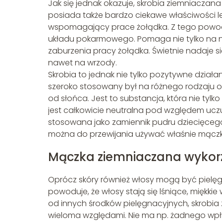
Jak się jednak okazuje, skrobia ziemniaczan
posiada także bardzo ciekawe właściwości le
wspomagający prace żołądka. Z tego powod
układu pokarmowego. Pomaga nie tylko na ni
zaburzenia pracy żołądka. Świetnie nadaje si
nawet na wrzody.
Skrobia to jednak nie tylko pozytywne działan
szeroko stosowany był na różnego rodzaju o
od słońca. Jest to substancja, która nie tylk
jest całkowicie neutralna pod względem ucz
stosowana jako zamiennik pudru dziecięceg
można do przewijania używać właśnie mączki
Mączka ziemniaczana wykorz
Oprócz skóry również włosy mogą być pielę
powoduje, że włosy stają się lśniące, miękkie
od innych środków pielęgnacyjnych, skrobia
wieloma względami. Nie ma np. żadnego wpływ