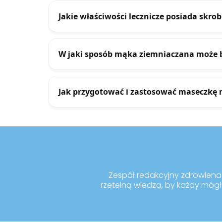
Jakie właściwości lecznicze posiada skro
W jaki sposób mąka ziemniaczana może 
Jak przygotować i zastosować maseczkę 
Zespół redakcyjny zdrowienaco
rzetelną wiedzą, by każdy mógł 