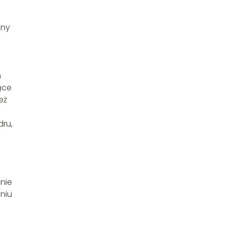
ony
n
ące
eż
.
ru,
nie
eniu