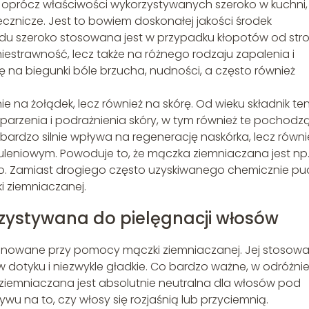
a oprócz właściwości wykorzystywanych szeroko w kuchni,
cznicze. Jest to bowiem doskonałej jakości środek
u szeroko stosowana jest w przypadku kłopotów od str
estrawność, lecz także na różnego rodzaju zapalenia i
ę na biegunki bóle brzucha, nudności, a często również
ie na żołądek, lecz również na skórę. Od wieku składnik te
parzenia i podrażnienia skóry, w tym również te pochodz
o bardzo silnie wpływa na regenerację naskórka, lecz równi
uleniowym. Powoduje to, że mączka ziemniaczana jest np
o. Zamiast drogiego często uzyskiwanego chemicznie pud
 ziemniaczanej.
ystywana do pielęgnacji włosów
gnowane przy pomocy mączki ziemniaczanej. Jej stosowa
 w dotyku i niezwykle gładkie. Co bardzo ważne, w odróżni
 ziemniaczana jest absolutnie neutralna dla włosów pod
u na to, czy włosy się rozjaśnią lub przyciemnią.