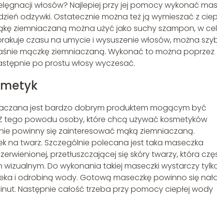
elęgnacji włosów? Najlepiej przy jej pomocy wykonać ma
zień odzywki. Ostatecznie można też ją wymieszać z cie
mąkę ziemniaczaną można użyć jako suchy szampon, w ce
śli brakuje czasu na umycie i wysuszenie włosów, można szy
właśnie mączkę ziemniaczaną. Wykonać to można poprzez
a następnie po prostu włosy wyczesać.
smetyk
niaczana jest bardzo dobrym produktem mogącym być
Z tego powodu osoby, które chcą używać kosmetyków
ie powinny się zainteresować mąką ziemniaczaną.
k na twarz. Szczególnie polecana jest taka maseczka
wienionej, przetłuszczającej się skóry twarzy, która czę
m wizualnym. Do wykonania takiej maseczki wystarczy tylk
 mleka i odrobiną wody. Gotową maseczkę powinno się nał
inut. Następnie całość trzeba przy pomocy ciepłej wody