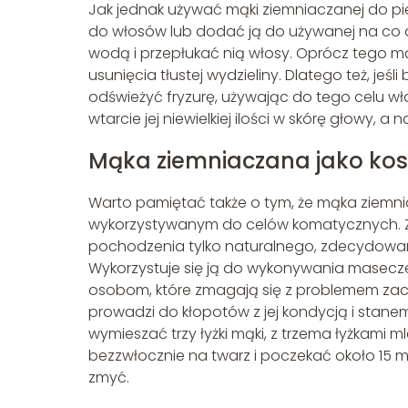
Jak jednak używać mąki ziemniaczanej do pi
do włosów lub dodać ją do używanej na co d
wodą i przepłukać nią włosy. Oprócz tego 
usunięcia tłustej wydzieliny. Dlatego też, je
odświeżyć fryzurę, używając do tego celu 
wtarcie jej niewielkiej ilości w skórę głowy, 
Mąka ziemniaczana jako ko
Warto pamiętać także o tym, że mąka ziem
wykorzystywanym do celów komatycznych. 
pochodzenia tylko naturalnego, zdecydowan
Wykorzystuje się ją do wykonywania masecze
osobom, które zmagają się z problemem zaczer
prowadzi do kłopotów z jej kondycją i stane
wymieszać trzy łyżki mąki, z trzema łyżkami
bezzwłocznie na twarz i poczekać około 15 m
zmyć.