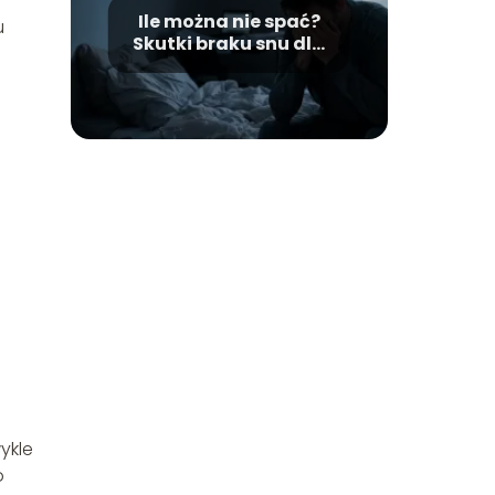
Ile można nie spać?
u
Skutki braku snu dla
organizmu
ykle
o