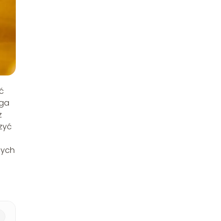
ć
aga
z
zyć
nych