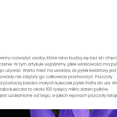
ny rozważyć osoby, które rano budzą się bez sił i chęci
enie. W tym artykule wyjaśnimy, jakie właściwości ma py
 go używać. Warto mieć na uwadze, że pyłek kwiatowy jest
owady nie zdążyły go całkowicie przetworzyć. Pszczoły
 postacią bardzo małych kuleczek pyłek trafia do ula. W
aka kuleczka to około 100 tysięcy mikro ziaren pyłków
st uzależnione od tego, w jakich rejonach pszczoły lataj