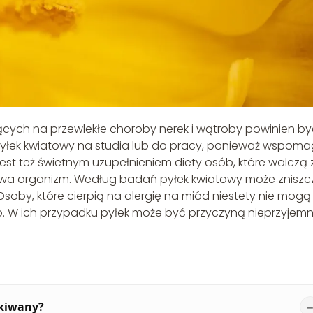
ych na przewlekłe choroby nerek i wątroby powinien by
 pyłek kwiatowy na studia lub do pracy, ponieważ wspom
 Jest też świetnym uzupełnieniem diety osób, które walczą 
ruwa organizm. Według badań pyłek kwiatowy może zniszc
soby, które cierpią na alergię na miód niestety nie mogą
o. W ich przypadku pyłek może być przyczyną nieprzyjem
skiwany?