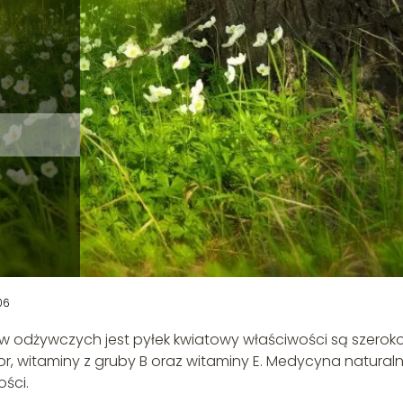
06
w odżywczych jest pyłek kwiatowy właściwości są szerok
or, witaminy z gruby B oraz witaminy E. Medycyna natural
ści.