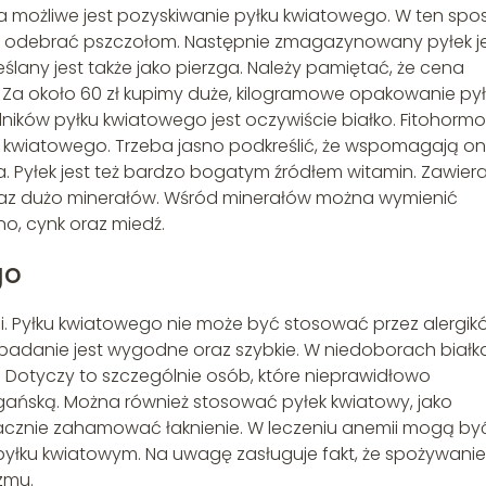
ia możliwe jest pozyskiwanie pyłku kwiatowego. W ten sp
 odebrać pszczołom. Następnie zmagazynowany pyłek j
lany jest także jako pierzga. Należy pamiętać, że cena
. Za około 60 zł kupimy duże, kilogramowe opakowanie py
ników pyłku kwiatowego jest oczywiście białko. Fitohorm
łku kwiatowego. Trzeba jasno podkreślić, że wspomagają o
 Pyłek jest też bardzo bogatym źródłem witamin. Zawier
 oraz dużo minerałów. Wśród minerałów można wymienić
o, cynk oraz miedź.
go
i. Pyłku kwiatowego nie może być stosować przez alergik
badanie jest wygodne oraz szybkie. W niedoborach białk
 Dotyczy to szczególnie osób, które nieprawidłowo
ańską. Można również stosować pyłek kwiatowy, jako
cznie zahamować łaknienie. W leczeniu anemii mogą by
yłku kwiatowym. Na uwagę zasługuje fakt, że spożywanie
zmu.