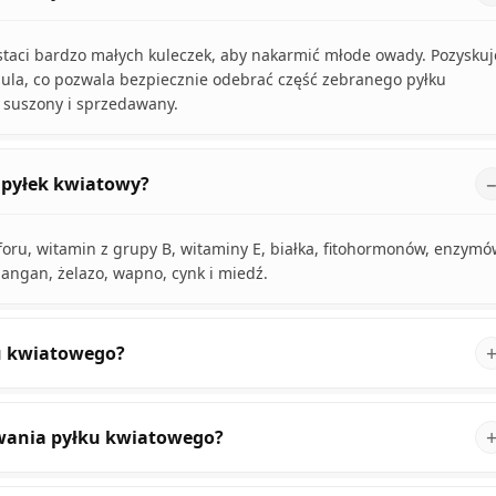
ostaci bardzo małych kuleczek, aby nakarmić młode owady. Pozyskuj
u ula, co pozwala bezpiecznie odebrać część zebranego pyłku
 suszony i sprzedawany.
 pyłek kwiatowy?
foru, witamin z grupy B, witaminy E, białka, fitohormonów, enzymó
angan, żelazo, wapno, cynk i miedź.
u kwiatowego?
owania pyłku kwiatowego?