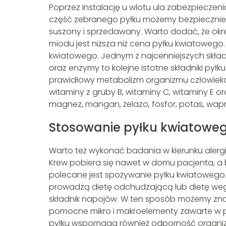
Poprzez instalację u wlotu ula zabezpieczen
część zebranego pyłku możemy bezpiecznie
suszony i sprzedawany. Warto dodać, że okreś
miodu jest niższa niż cena pyłku kwiatowego
kwiatowego. Jednym z najcenniejszych skład
oraz enzymy to kolejne istotne składniki py
prawidłowy metabolizm organizmu człowieka.
witaminy z gruby B, witaminy C, witaminy E
magnez, mangan, żelazo, fosfor, potas, wapn
Stosowanie pyłku kwiatowe
Warto też wykonać badania w kierunku alergi
Krew pobiera się nawet w domu pacjenta, a 
polecane jest spożywanie pyłku kwiatowego.
prowadzą dietę odchudzającą lub dietę weg
składnik napojów. W ten sposób możemy zna
pomocne mikro i makroelementy zawarte w p
pyłku wspomaga również odporność organi