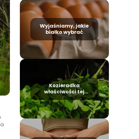
Wyjaśniamy, jakie
białko wybrać
Kozieradka
właściwości tej
rośliny
o
na