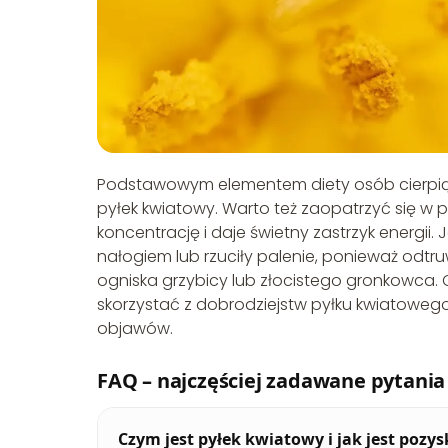
Podstawowym elementem diety osób cierpiąc
pyłek kwiatowy. Warto też zaopatrzyć się w
koncentrację i daje świetny zastrzyk energii.
nałogiem lub rzuciły palenie, ponieważ odt
ogniska grzybicy lub złocistego gronkowca. O
skorzystać z dobrodziejstw pyłku kwiatoweg
objawów.
FAQ – najczęściej zadawane pytania
Czym jest pyłek kwiatowy i jak jest pozy