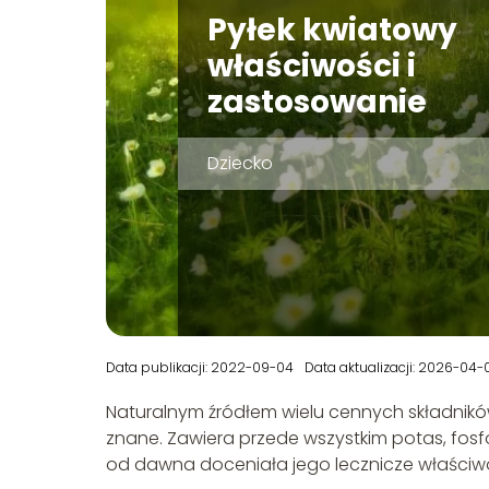
Pyłek kwiatowy
właściwości i
zastosowanie
Dziecko
Data publikacji: 2022-09-04
Data aktualizacji: 2026-04-
Naturalnym źródłem wielu cennych składnikó
znane. Zawiera przede wszystkim potas, fosf
od dawna doceniała jego lecznicze właściwo