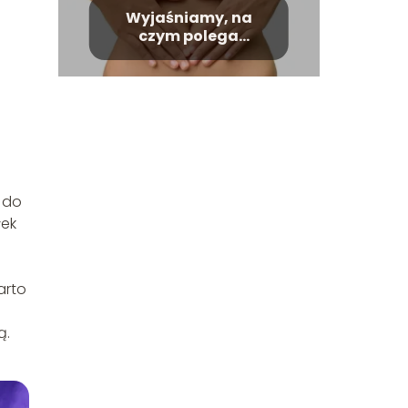
Wyjaśniamy, na
czym polega
trawienie
 do
łek
arto
ą.