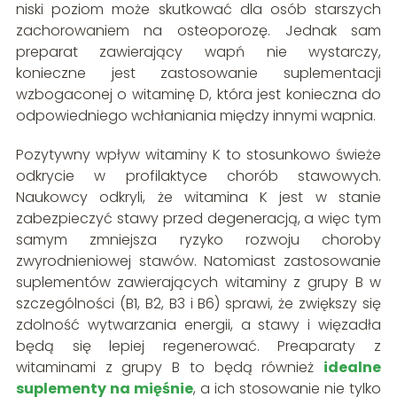
niski poziom może skutkować dla osób starszych
zachorowaniem na osteoporozę. Jednak sam
preparat zawierający wapń nie wystarczy,
konieczne jest zastosowanie suplementacji
wzbogaconej o witaminę D, która jest konieczna do
odpowiedniego wchłaniania między innymi wapnia.
Pozytywny wpływ witaminy K to stosunkowo świeże
odkrycie w profilaktyce chorób stawowych.
Naukowcy odkryli, że witamina K jest w stanie
zabezpieczyć stawy przed degeneracją, a więc tym
samym zmniejsza ryzyko rozwoju choroby
zwyrodnieniowej stawów. Natomiast zastosowanie
suplementów zawierających witaminy z grupy B w
szczególności (B1, B2, B3 i B6) sprawi, że zwiększy się
zdolność wytwarzania energii, a stawy i więzadła
będą się lepiej regenerować. Preaparaty z
witaminami z grupy B to będą również
idealne
suplementy na mięśnie
, a ich stosowanie nie tylko