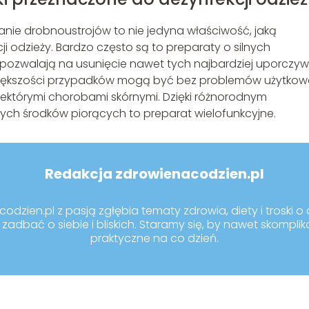
nie drobnoustrojów to nie jedyna właściwość, jaką
i odzieży. Bardzo często są to preparaty o silnych
 pozwalają na usunięcie nawet tych najbardziej uporczy
ększości przypadków mogą być bez problemów użytko
iektórymi chorobami skórnymi. Dzięki różnorodnym
ch środków piorących to preparat wielofunkcyjne.
Redakcja zdrowienacodzien.pl
dzien.pl z pasją zgłębia tematy zdrowia, diety i troski o d
zadbać o siebie i bliskich. Staramy się, by nawet skompli
praktyczne na co dzień.