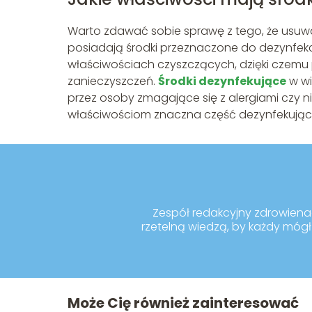
Warto zdawać sobie sprawę z tego, że usuwa
posiadają środki przeznaczone do dezynfekcj
właściwościach czyszczących, dzięki czemu
zanieczyszczeń.
Środki dezynfekujące
w wi
przez osoby zmagające się z alergiami czy n
właściwościom znaczna część dezynfekujący
Zespół redakcyjny zdrowienaco
rzetelną wiedzą, by każdy mógł 
Może Cię również zainteresować