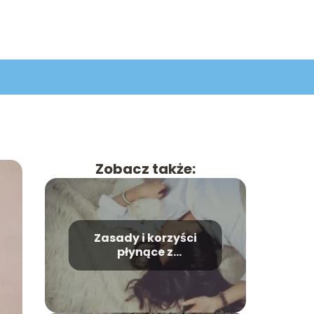
Zobacz także:
Zasady i korzyści
płynące z
odpoczynku biernego
i czynnego