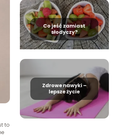
Co jeść zamiast
słodyczy?
Zdrowe nawyki –
lepsze życie
t to
ne