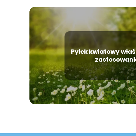
Pyłek kwiatowy właś
zastosowani