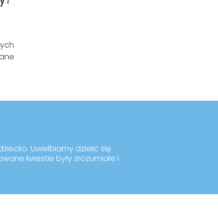
wych
wane
ziecko. Uwielbiamy dzielić się
kowane kwestie były zrozumiałe i