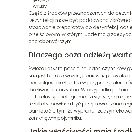
– wirusy.
Część z środków przeznaczonych do dezynfe
Dezynfekcji może być poddawana zarówno odzie
stosowanie preparatów do dezynfekcji odzież
przejściowym, w którym ludzie mają zdecydo
chorobotwórczymi.
Dlaczego poza odzieżą wart
Świeża i czysta pościel to jeden czynników 
snu jest bardzo ważna, ponieważ pozwala na
pościeli jest niezbędna w przypadku alergik
możliwości skorzystać. W przypadku pościeli s
naturalny sposób gromadzi się w tym miejsc
rezultaty, powinna być przeprowadzana regul
pamiętać o tym, że wyprana i zdezynfekow
zamkniętym pojemniku.
Jakie właściwości mają środk