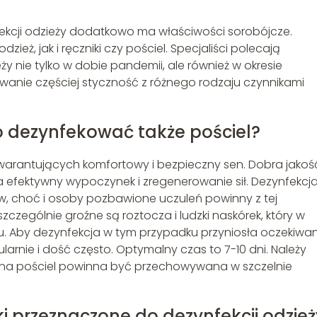
kcji odzieży dodatkowo ma właściwości sorobójcze.
ż, jak i ręczniki czy pościel. Specjaliści polecają
y nie tylko w dobie pandemii, ale również w okresie
wanie częściej styczność z różnego rodzaju czynnikami
o dezynfekować także pościel?
gwarantujących komfortowy i bezpieczny sen. Dobra jakoś
 efektywny wypoczynek i zregenerowanie sił. Dezynfekcj
ów, choć i osoby pozbawione uczuleń powinny z tej
zczególnie groźne są roztocza i ludzki naskórek, który w
u. Aby dezynfekcja w tym przypadku przyniosła oczekiwa
arnie i dość często. Optymalny czas to 7-10 dni. Należy
ana pościel powinna być przechowywana w szczelnie
i przeznaczone do dezynfekcji odzie