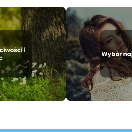
ciwości i
Wybór naj
e