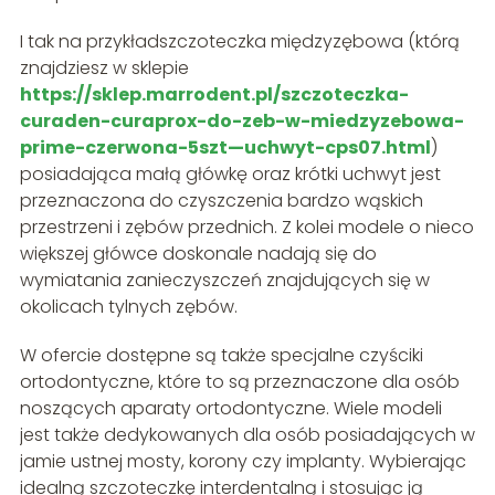
I tak na przykładszczoteczka międzyzębowa (którą
znajdziesz w sklepie
https://sklep.marrodent.pl/szczoteczka-
curaden-curaprox-do-zeb-w-miedzyzebowa-
prime-czerwona-5szt—uchwyt-cps07.html
)
posiadająca małą główkę oraz krótki uchwyt jest
przeznaczona do czyszczenia bardzo wąskich
przestrzeni i zębów przednich. Z kolei modele o nieco
większej główce doskonale nadają się do
wymiatania zanieczyszczeń znajdujących się w
okolicach tylnych zębów.
W ofercie dostępne są także specjalne czyściki
ortodontyczne, które to są przeznaczone dla osób
noszących aparaty ortodontyczne. Wiele modeli
jest także dedykowanych dla osób posiadających w
jamie ustnej mosty, korony czy implanty. Wybierając
idealną szczoteczkę interdentalną i stosując ją