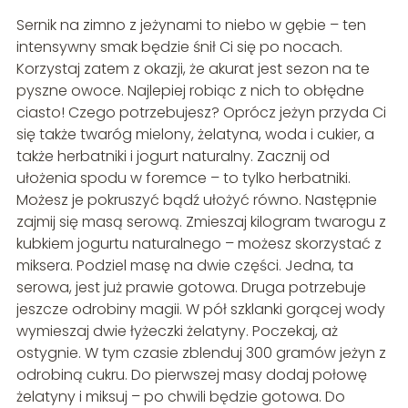
Sernik na zimno z jeżynami to niebo w gębie – ten
intensywny smak będzie śnił Ci się po nocach.
Korzystaj zatem z okazji, że akurat jest sezon na te
pyszne owoce. Najlepiej robiąc z nich to obłędne
ciasto! Czego potrzebujesz? Oprócz jeżyn przyda Ci
się także twaróg mielony, żelatyna, woda i cukier, a
także herbatniki i jogurt naturalny. Zacznij od
ułożenia spodu w foremce – to tylko herbatniki.
Możesz je pokruszyć bądź ułożyć równo. Następnie
zajmij się masą serową. Zmieszaj kilogram twarogu z
kubkiem jogurtu naturalnego – możesz skorzystać z
miksera. Podziel masę na dwie części. Jedna, ta
serowa, jest już prawie gotowa. Druga potrzebuje
jeszcze odrobiny magii. W pół szklanki gorącej wody
wymieszaj dwie łyżeczki żelatyny. Poczekaj, aż
ostygnie. W tym czasie zblenduj 300 gramów jeżyn z
odrobiną cukru. Do pierwszej masy dodaj połowę
żelatyny i miksuj – po chwili będzie gotowa. Do