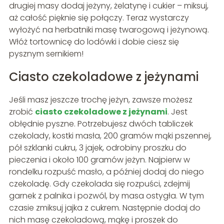
drugiej masy dodaj jeżyny, żelatynę i cukier – miksuj,
aż całość pięknie się połączy. Teraz wystarczy
wyłożyć na herbatniki masę twarogową i jeżynową.
Włóż tortownicę do lodówki i dobie ciesz się
pysznym sernikiem!
Ciasto czekoladowe z jeżynami
Jeśli masz jeszcze trochę jeżyn, zawsze możesz
zrobić
ciasto czekoladowe z jeżynami
. Jest
obłędnie pyszne. Potrzebujesz dwóch tabliczek
czekolady, kostki masła, 200 gramów mąki pszennej,
pół szklanki cukru, 3 jajek, odrobiny proszku do
pieczenia i około 100 gramów jeżyn. Najpierw w
rondelku rozpuść masło, a później dodaj do niego
czekoladę. Gdy czekolada się rozpuści, zdejmij
garnek z palnika i pozwól, by masa ostygła. W tym
czasie zmiksuj jajka z cukrem. Następnie dodaj do
nich masę czekoladową, mąkę i proszek do