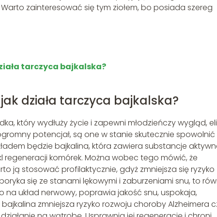
 Warto zainteresować się tym ziołem, bo posiada szereg
działa tarczyca bajkalska?
i jak działa tarczyca bajkalska?
a, który wydłuży życie i zapewni młodzieńczy wygląd, elik
ogromny potencjał, są one w stanie skutecznie spowolnić
kładem będzie bajkalina, która zawiera substancje aktywn
kl regeneracji komórek. Można wobec tego mówić, że
o ją stosować profilaktycznie, gdyż zmniejsza się ryzyko
oryka się ze stanami lękowymi i zaburzeniami snu, to rów
co na układ nerwowy, poprawia jakość snu, uspokaja,
bajkalina zmniejsza ryzyko rozwoju choroby Alzheimera c
e działanie na wątrobę. Usprawnia jej regenerację i chroni