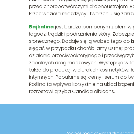
przed chorobotwórczymi drobnoustrojami Bajka
Przeciwdziała miażdżycy i tworzeniu się zakr
Bajkalina
jest bardzo pomocnym ziołem w p
łagodzi trądzik i podrażnienia skóry. Zabez
słonecznego. Dodaje się ją wobec tego do k
sięgać w przypadku chorób jamy ustnej: próchn
działania przeciwbakteryjnego i przeciwgrzy
zapalnych dróg moczowych. Występuje w formi
także do produkcji wielorakich kosmetyków, 
intymnych. Popularne są kremy i serum do tw
Roślina ta wpływa korzystnie na układ krążen
rozrostowi grzyba Candida albicans.
Zespół redakcyjny zdrowienaco