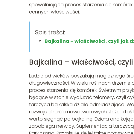
spowalniająca proces starzenia się komórek.
cennych właściwości.
Spis treści:
Bajkalina – właściwości, czyli jak 
Bajkalina – właściwości, czyl
Ludzie od wieków poszukują magicznego środk
długowieczności. W wielu roślinach drzemie 
proces starzenia się komórek. Świetnym przy
będące w stanie wydłużać telomery, czyli cy
tarczyca bajkalska działa odmładzająco. Wart
rozwoju chorób nowotworowych. Jeżeli ktoś b
warto sięgnąć po bajkalinę. Działa ona koją
zapobiega nerwicy. Suplementacja tarczycą 
Parkinsona. Przypisuje się jej także pozytywn