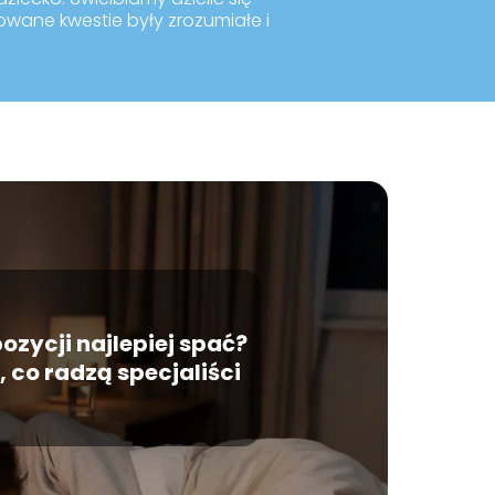
kowane kwestie były zrozumiałe i
pozycji najlepiej spać?
 co radzą specjaliści