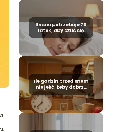
Ile snu potrzebuje 70
latek, aby czuć się
wypoczęta?
Ile godzin przed snem
nie jeść, żeby dobrze
spać?
ka
i,