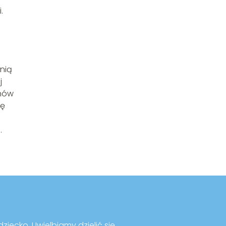
.
nią
j
anów
ię
.
ziecko. Uwielbiamy dzielić się