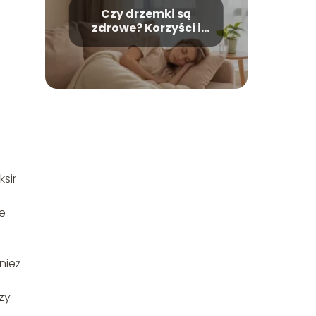
Czy drzemki są
zdrowe? Korzyści i
możliwe zagrożenia
sir
e
nież
zy