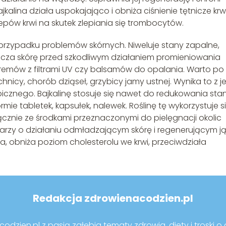
lina działa uspokajająco i obniża ciśnienie tętnicze krwi
zepów krwi na skutek zlepiania się trombocytów.
rzypadku problemów skórnych. Niweluje stany zapalne,
piecza skórę przed szkodliwym działaniem promieniowania
remów z filtrami UV czy balsamów do opalania. Warto po 
icy, chorób dziąseł, grzybicy jamy ustnej. Wynika to z je
bicznego. Bajkalinę stosuje się nawet do redukowania st
e tabletek, kapsułek, nalewek. Roślinę tę wykorzystuje s
łącznie ze środkami przeznaczonymi do pielęgnacji okolic
arzy o działaniu odmładzającym skórę i regenerującym ją
ia, obniża poziom cholesterolu we krwi, przeciwdziała
Redakcja zdrowienacodzien.pl
dzien.pl z pasją zgłębia tematy zdrowia, diety i troski o d