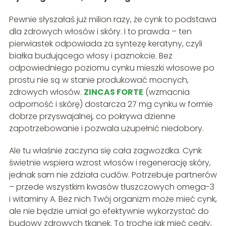
Pewnie słyszałaś już milion razy, że cynk to podstawa
dla zdrowych włosów i skóry. I to prawda – ten
pierwiastek odpowiada za syntezę keratyny, czyli
białka budującego włosy i paznokcie. Bez
odpowiedniego poziomu cynku mieszki włosowe po
prostu nie są w stanie produkować mocnych,
zdrowych włosów.
ZINCAS FORTE
(wzmacnia
odporność i skórę) dostarcza 27 mg cynku w formie
dobrze przyswajalnej, co pokrywa dzienne
zapotrzebowanie i pozwala uzupełnić niedobory.
Ale tu właśnie zaczyna się cała zagwozdka. Cynk
świetnie wspiera wzrost włosów i regenerację skóry,
jednak sam nie zdziała cudów. Potrzebuje partnerów
– przede wszystkim kwasów tłuszczowych omega-3
i witaminy A. Bez nich Twój organizm może mieć cynk,
ale nie będzie umiał go efektywnie wykorzystać do
budowy zdrowych tkanek. To trochę jak mieć cegły,