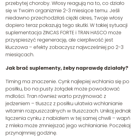
przebytej choroby. Włosy reagują na to, co działo
się w Twoim organizmie 2-3 miesiące temu. Jeśli
niedawno przechodziłaś ciężki okres, Twoje włosy
dopiero teraz pokazują tego skutki. W takiej sytuacji
suplementacja ZINCAS FORTE i TRAN HASCO może
przyspieszyć regenerację, ale cierpliwość jest
kluczowa – efekty zobaczysz najwcześniej po 2-3
miesiącach.
Jak brać suplementy, żeby naprawdę działały?
Timing ma znaczenie. Cynk najlepiej wchłania się po
posiłku, bo na pusty żołądek może powodować
mdłości. Tran również warto przyjmować z
jedzeniem – tłuszcz z posiłku ułatwia wchłanianie
witamin rozpuszczalnych w tłuszczach. Unikaj jednak
łączenia cynku z nabiałem w tej samej chwili – wapń
z mleka może zmniejszać jego wchłanianie. Poczekaj
przynajmniej godzinę.