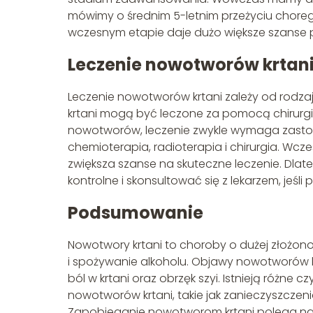
mówimy o średnim 5-letnim przeżyciu choreg
wczesnym etapie daje dużo większe szanse p
Leczenie nowotworów krtan
Leczenie nowotworów krtani zależy od rod
krtani mogą być leczone za pomocą chirurg
nowotworów, leczenie zwykle wymaga zastoso
chemioterapia, radioterapia i chirurgia. Wc
zwiększa szanse na skuteczne leczenie. Dlat
kontrolne i skonsultować się z lekarzem, jeśli 
Podsumowanie
Nowotwory krtani to choroby o dużej złożon
i spożywanie alkoholu. Objawy nowotworów kr
ból w krtani oraz obrzęk szyi. Istnieją różne c
nowotworów krtani, takie jak zanieczyszczeni
Zapobieganie nowotworom krtani polega na u