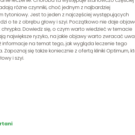
ednie leczenie. Choroba ta występuje stanowczo częściej
adają różne czynniki, choć jednym z najbardziej
 tytoniowy. Jest to jeden z najczęściej występujących
dzi o te z obrębu głowy i szyi. Początkowo nie daje obja
st chrypka. Dowiedz się, o czym warto wiedzieć w temacie
ają największe ryzyko, na jakie objawy warto zwracać uwa
ż informacje na temat tego, jak wygląda leczenie tego
Zapoznaj się także koniecznie z ofertą kliniki Optimum, k
owy i szyi.
rtani