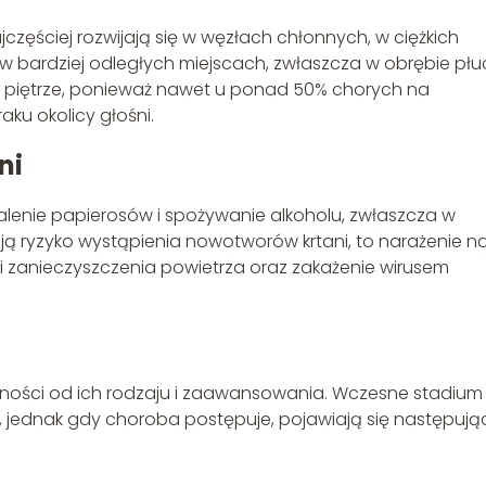
częściej rozwijają się w węzłach chłonnych, w ciężkich
w bardziej odległych miejscach, zwłaszcza w obrębie płu
m piętrze, ponieważ nawet u ponad 50% chorych na
raku okolicy głośni.
ni
lenie papierosów i spożywanie alkoholu, zwłaszcza w
zają ryzyko wystąpienia nowotworów krtani, to narażenie n
i zanieczyszczenia powietrza oraz zakażenie wirusem
żności od ich rodzaju i zaawansowania. Wczesne stadium
 jednak gdy choroba postępuje, pojawiają się następują