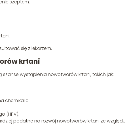
enie szeptem.
tani.
ultować się z lekarzem.
orów krtani
ają szanse wystąpienia nowotworów krtani, takich jak:
na chemikalia.
go (HPV).
rdziej podatne na rozwój nowotworów krtani ze względu