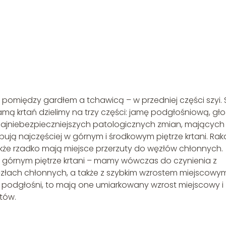
ą pomiędzy gardłem a tchawicą – w przedniej części szyi.
mą krtań dzielimy na trzy części: jamę podgłośniową, gło
 najniebezpieczniejszych patologicznych zmian, mających
ępują najczęściej w górnym i środkowym piętrze krtani. Rak
akże rzadko mają miejsce przerzuty do węzłów chłonnych.
 górnym piętrze krtani – mamy wówczas do czynienia z
ach chłonnych, a także z szybkim wzrostem miejscowym
e podgłośni, to mają one umiarkowany wzrost miejscowy i
tów.