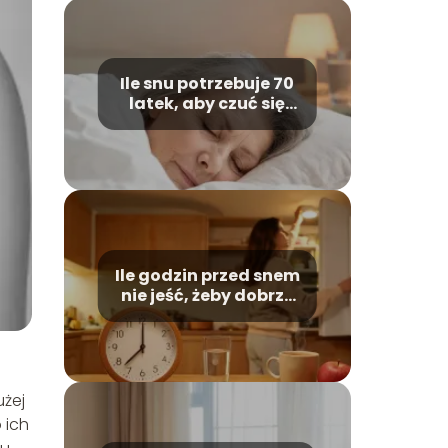
Ile snu potrzebuje 70
latek, aby czuć się
wypoczęta?
Ile godzin przed snem
nie jeść, żeby dobrze
spać?
żej
 ich