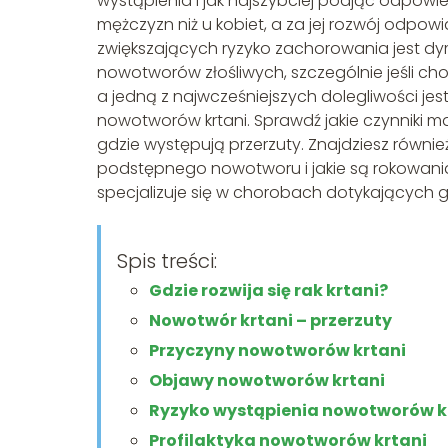
wystąpienia i jak najszybciej podjąć odpowi
mężczyzn niż u kobiet, a za jej rozwój odpowi
zwiększających ryzyko zachorowania jest dym
nowotworów złośliwych, szczególnie jeśli cho
a jedną z najwcześniejszych dolegliwości je
nowotworów krtani. Sprawdź jakie czynniki m
gdzie występują przerzuty. Znajdziesz równie
podstępnego nowotworu i jakie są rokowania. 
specjalizuje się w chorobach dotykających gł
Spis treści:
Gdzie rozwija się rak krtani?
Nowotwór krtani – przerzuty
Przyczyny nowotworów krtani
Objawy nowotworów krtani
Ryzyko wystąpienia nowotworów k
Profilaktyka nowotworów krtani