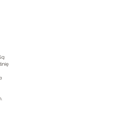
 Są
śnię
a
.