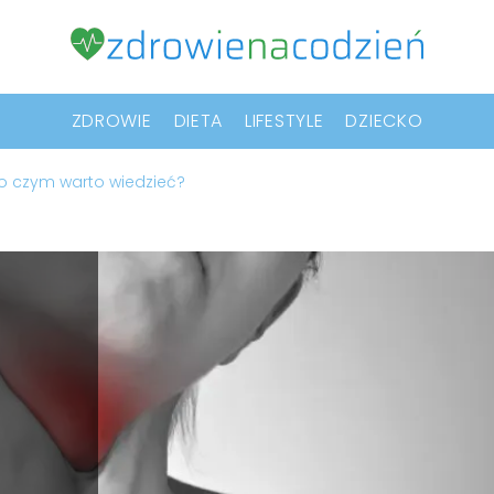
ZDROWIE
DIETA
LIFESTYLE
DZIECKO
 o czym warto wiedzieć?