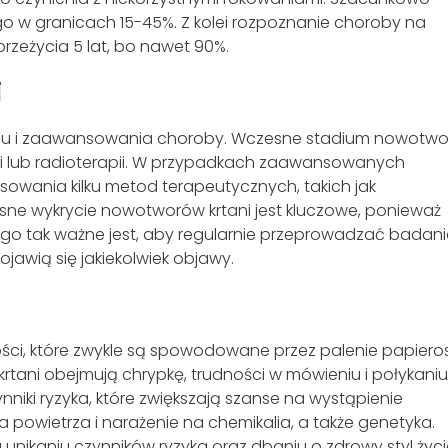
o w granicach 15-45%. Z kolei rozpoznanie choroby na
rzeżycia 5 lat, bo nawet 90%.
i
zaju i zaawansowania choroby. Wczesne stadium nowotw
ii lub radioterapii. W przypadkach zaawansowanych
wania kilku metod terapeutycznych, takich jak
zesne wykrycie nowotworów krtani jest kluczowe, ponieważ
ego tak ważne jest, aby regularnie przeprowadzać badan
pojawią się jakiekolwiek objawy.
ości, które zwykle są spowodowane przez palenie papier
tani obejmują chrypkę, trudności w mówieniu i połykaniu
zynniki ryzyka, które zwiększają szanse na wystąpienie
a powietrza i narażenie na chemikalia, a także genetyka.
nikaniu czynników ryzyka oraz dbaniu o zdrowy styl życi