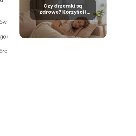
 u
Czy drzemki są
zdrowe? Korzyści i
możliwe zagrożenia
wów,
gę i
tóra