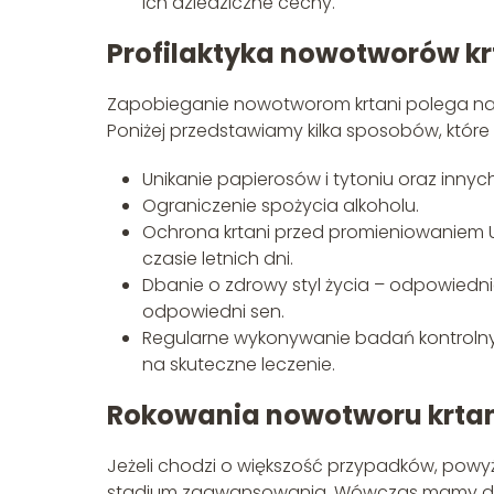
ich dziedziczne cechy.
Profilaktyka nowotworów kr
Zapobieganie nowotworom krtani polega na u
Poniżej przedstawiamy kilka sposobów, któr
Unikanie papierosów i tytoniu oraz innych
Ograniczenie spożycia alkoholu.
Ochrona krtani przed promieniowaniem UV
czasie letnich dni.
Dbanie o zdrowy styl życia – odpowiednia
odpowiedni sen.
Regularne wykonywanie badań kontrolny
na skuteczne leczenie.
Rokowania nowotworu krtan
Jeżeli chodzi o większość przypadków, powy
stadium zaawansowania. Wówczas mamy do 