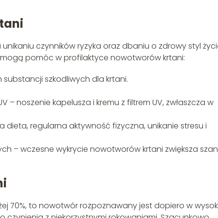
tani
nikaniu czynników ryzyka oraz dbaniu o zdrowy styl życi
e mogą pomóc w profilaktyce nowotworów krtani:
 substancji szkodliwych dla krtani.
 – noszenie kapelusza i kremu z filtrem UV, zwłaszcza w
 dieta, regularna aktywność fizyczna, unikanie stresu i
ch – wczesne wykrycie nowotworów krtani zwiększa sza
i
żej 70%, to nowotwór rozpoznawany jest dopiero w wyso
czynienia z niekorzystnymi rokowaniami. Szacunkowo