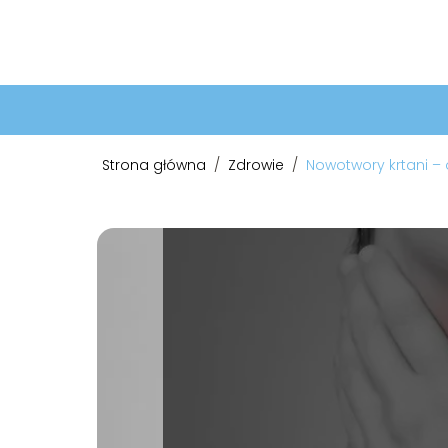
Strona główna
/
Zdrowie
/
Nowotwory krtani –