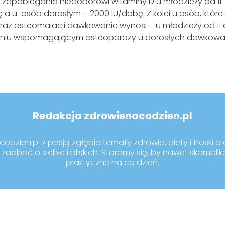
apobiegania niedoborowi witaminy D u młodzieży od 11.
ę a u osób dorosłym – 2000 IU/dobę. Z kolei u osób, które
raz osteomalacji dawkowanie wynosi – u młodzieży od 11
eczeniu wspomagającym osteoporozy u dorosłych dawkowa
Redakcja zdrowienacodzien.pl
dzien.pl z pasją zgłębia tematy zdrowia, diety i troski o d
zadbać o siebie i bliskich. Staramy się, by nawet skompli
praktyczne na co dzień.