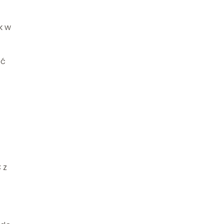
k w
ać
 z