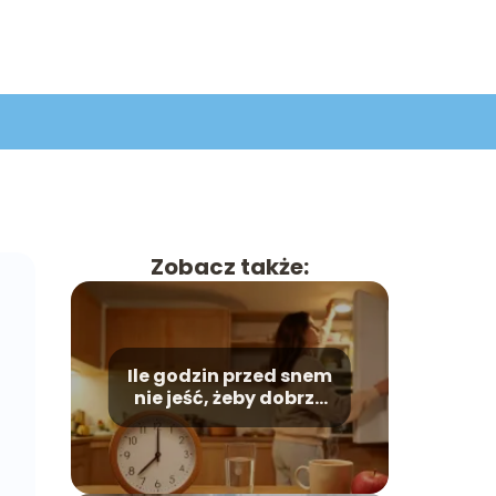
Zobacz także:
Ile godzin przed snem
nie jeść, żeby dobrze
spać?