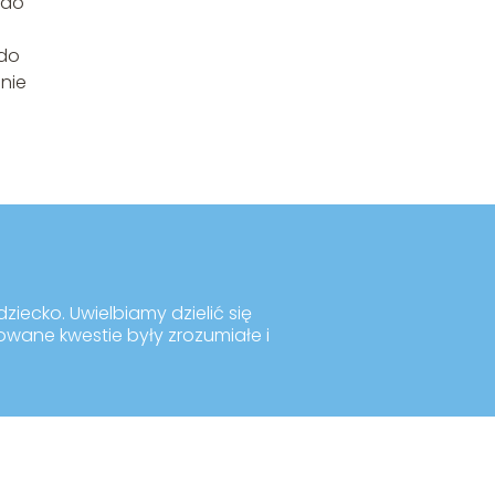
 do
 do
nie
ziecko. Uwielbiamy dzielić się
kowane kwestie były zrozumiałe i