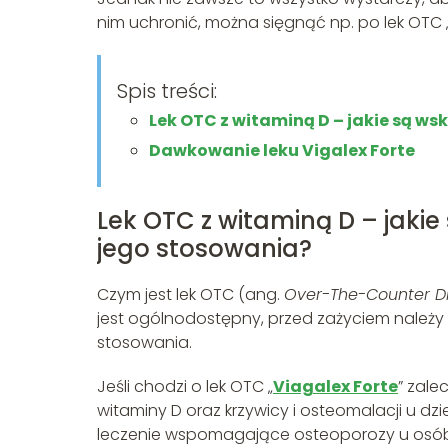
nim uchronić, można sięgnąć np. po lek OTC „
Spis treści:
Lek OTC z witaminą D – jakie są w
Dawkowanie leku Vigalex Forte
Lek OTC z witaminą D – jaki
jego stosowania?
Czym jest lek OTC (ang.
Over-The-Counter D
jest ogólnodostępny, przed zażyciem należy
stosowania.
Jeśli chodzi o lek OTC „
Viagalex Forte
” zale
witaminy D oraz krzywicy i osteomalacji u dz
leczenie wspomagające osteoporozy u osób