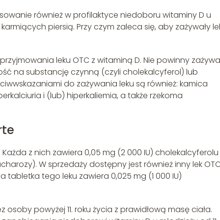
tosowanie również w profilaktyce niedoboru witaminy D u
 karmiących piersią. Przy czym zaleca się, aby zażywały le
 przyjmowania leku OTC z witaminą D. Nie powinny zażyw
ść na substancję czynną (czyli cholekalcyferol) lub
eciwwskazaniami do zażywania leku są również: kamica
erkalciuria i (lub) hiperkaliemia, a także rzekoma
rte
. Każda z nich zawiera 0,05 mg (2 000 IU) cholekalcyferolu
charozy). W sprzedaży dostępny jest również inny lek OTC
a tabletka tego leku zawiera 0,025 mg (1 000 IU)
z osoby powyżej 11. roku życia z prawidłową masę ciała.