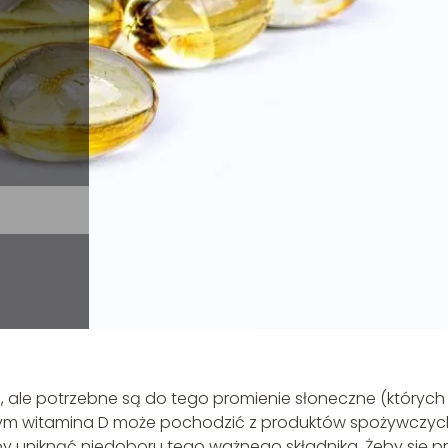
, ale potrzebne są do tego promienie słoneczne (których
 tym witamina D może pochodzić z produktów spożywczyc
by uniknąć niedoboru tego ważnego składnika. Żeby się p