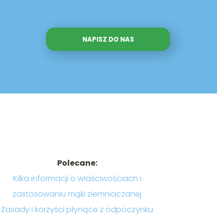
NAPISZ DO NAS
Polecane:
Kilka informacji o właściwościach i
zastosowaniu mąki ziemniaczanej
Zasady i korzyści płynące z odpoczynku