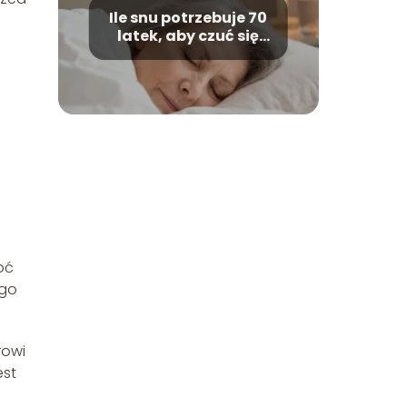
Ile snu potrzebuje 70
latek, aby czuć się
wypoczęta?
oć
ego
rowi
est