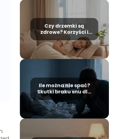
Czy drzemki są
zdrowe? Korzyści i
możliwe zagrożenia
Ile można nie spać?
Skutki braku snu dla
organizmu
h.
rzed