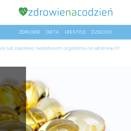
ZDROWIE
DIETA
LIFESTYLE
DZIECKO
bór lub zapobiec niedoborom organizmu na witaminę D?