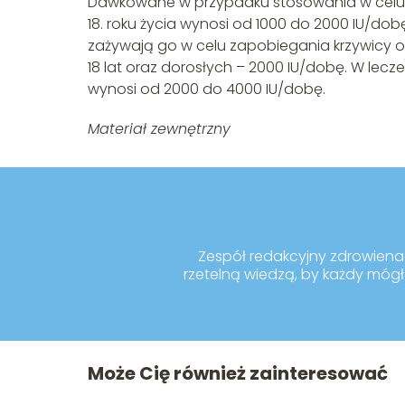
Dawkowane w przypadku stosowania w celu z
18. roku życia wynosi od 1000 do 2000 IU/dob
zażywają go w celu zapobiegania krzywicy o
18 lat oraz dorosłych – 2000 IU/dobę. W l
wynosi od 2000 do 4000 IU/dobę.
Materiał zewnętrzny
Zespół redakcyjny zdrowienaco
rzetelną wiedzą, by każdy mógł 
Może Cię również zainteresować