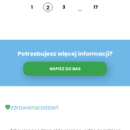
2
1
3
17
...
Potrzebujesz więcej informacji?
NAPISZ DO NAS