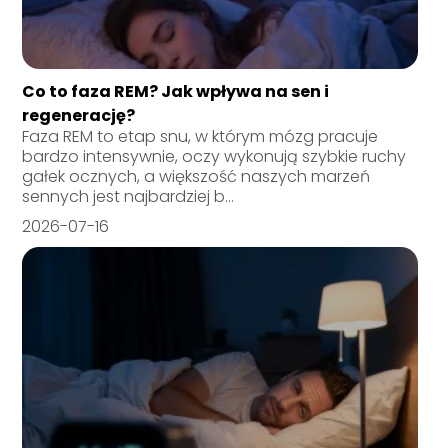
Co to faza REM? Jak wpływa na sen i
regenerację?
Faza REM to etap snu, w którym mózg pracuje
bardzo intensywnie, oczy wykonują szybkie ruchy
gałek ocznych, a większość naszych marzeń
sennych jest najbardziej b...
2026-07-16